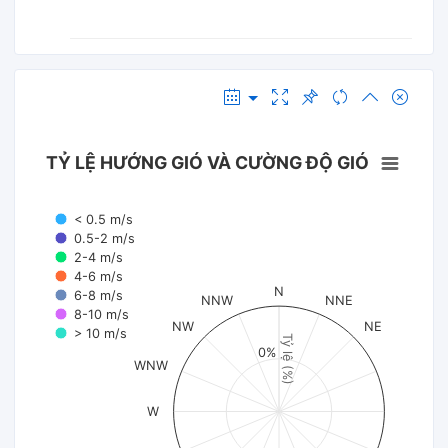
TỶ LỆ HƯỚNG GIÓ VÀ CƯỜNG ĐỘ GIÓ
< 0.5 m/s
0.5-2 m/s
2-4 m/s
4-6 m/s
N
6-8 m/s
NNW
NNE
8-10 m/s
NW
NE
> 10 m/s
Tỷ lệ (%)
0%
WNW
W