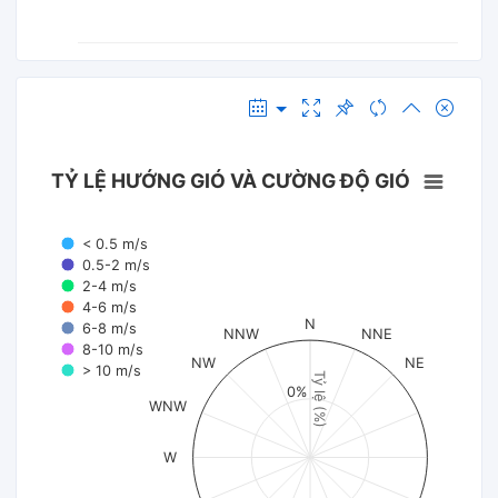
TỶ LỆ HƯỚNG GIÓ VÀ CƯỜNG ĐỘ GIÓ
< 0.5 m/s
0.5-2 m/s
2-4 m/s
4-6 m/s
N
6-8 m/s
NNW
NNE
8-10 m/s
NW
NE
> 10 m/s
Tỷ lệ (%)
0%
WNW
W