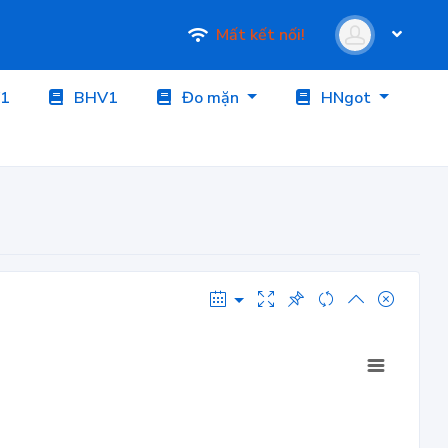
Mất kết nối!
1
BHV1
Đo mặn
HNgot