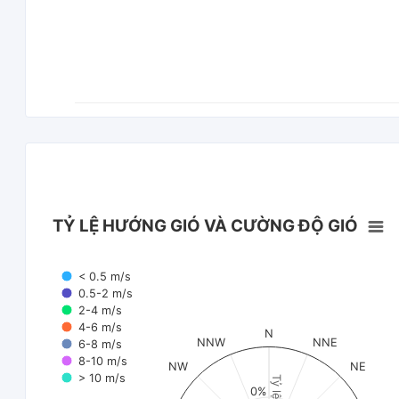
TỶ LỆ HƯỚNG GIÓ VÀ CƯỜNG ĐỘ GIÓ
< 0.5 m/s
0.5-2 m/s
2-4 m/s
4-6 m/s
N
NNW
NNE
6-8 m/s
8-10 m/s
NW
NE
> 10 m/s
Tỷ lệ (%)
0%