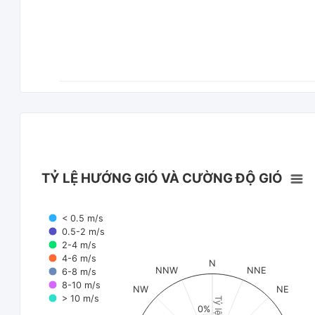
TỶ LỆ HƯỚNG GIÓ VÀ CƯỜNG ĐỘ GIÓ
< 0.5 m/s
0.5-2 m/s
2-4 m/s
4-6 m/s
N
NNW
NNE
6-8 m/s
8-10 m/s
NW
NE
> 10 m/s
Tỷ lệ (%)
0%