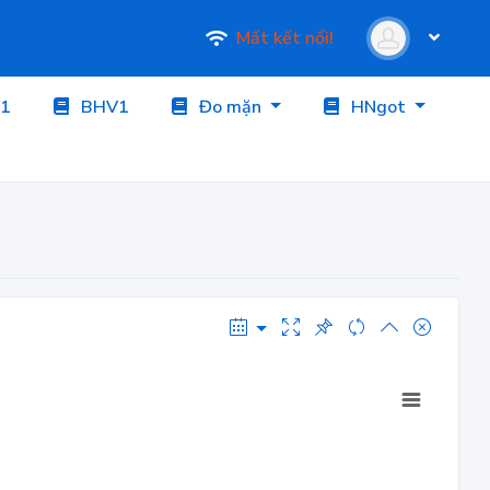
Mất kết nối!
1
BHV1
Đo mặn
HNgot