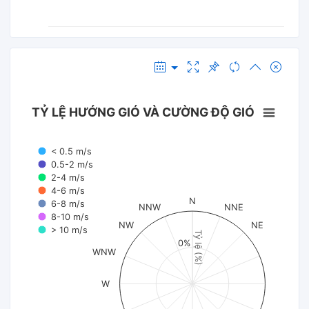
TỶ LỆ HƯỚNG GIÓ VÀ CƯỜNG ĐỘ GIÓ
< 0.5 m/s
0.5-2 m/s
2-4 m/s
4-6 m/s
N
6-8 m/s
NNW
NNE
8-10 m/s
NW
NE
> 10 m/s
Tỷ lệ (%)
0%
WNW
W