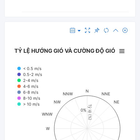
TỶ LỆ HƯỚNG GIÓ VÀ CƯỜNG ĐỘ GIÓ
< 0.5 m/s
0.5-2 m/s
2-4 m/s
4-6 m/s
N
6-8 m/s
NNW
NNE
8-10 m/s
NW
NE
> 10 m/s
Tỷ lệ (%)
0%
WNW
W