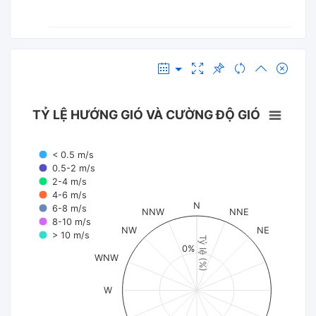
TỶ LỆ HƯỚNG GIÓ VÀ CƯỜNG ĐỘ GIÓ
< 0.5 m/s
0.5-2 m/s
2-4 m/s
4-6 m/s
N
6-8 m/s
NNW
NNE
8-10 m/s
NW
NE
> 10 m/s
Tỷ lệ (%)
0%
WNW
W