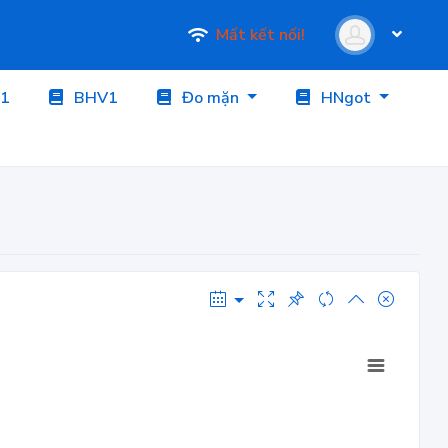
Mất kết nối!
1
BHV1
Đo mặn
HNgot