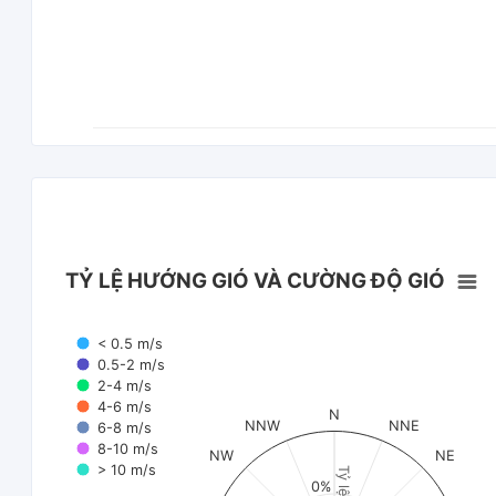
TỶ LỆ HƯỚNG GIÓ VÀ CƯỜNG ĐỘ GIÓ
< 0.5 m/s
0.5-2 m/s
2-4 m/s
4-6 m/s
N
NNW
NNE
6-8 m/s
8-10 m/s
NW
NE
> 10 m/s
Tỷ lệ (%)
0%