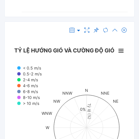
TỶ LỆ HƯỚNG GIÓ VÀ CƯỜNG ĐỘ GIÓ
< 0.5 m/s
0.5-2 m/s
2-4 m/s
4-6 m/s
N
6-8 m/s
NNW
NNE
8-10 m/s
NW
NE
> 10 m/s
Tỷ lệ (%)
0%
WNW
W