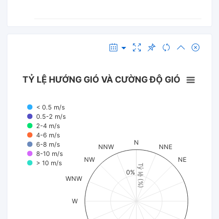
TỶ LỆ HƯỚNG GIÓ VÀ CƯỜNG ĐỘ GIÓ
< 0.5 m/s
0.5-2 m/s
2-4 m/s
4-6 m/s
N
6-8 m/s
NNW
NNE
8-10 m/s
NW
NE
> 10 m/s
Tỷ lệ (%)
0%
WNW
W