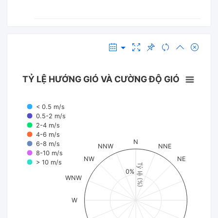
TỶ LỆ HƯỚNG GIÓ VÀ CƯỜNG ĐỘ GIÓ
< 0.5 m/s
0.5-2 m/s
2-4 m/s
4-6 m/s
N
6-8 m/s
NNW
NNE
8-10 m/s
NW
NE
> 10 m/s
Tỷ lệ (%)
0%
WNW
W