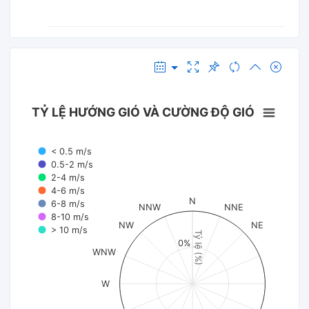
TỶ LỆ HƯỚNG GIÓ VÀ CƯỜNG ĐỘ GIÓ
< 0.5 m/s
0.5-2 m/s
2-4 m/s
4-6 m/s
N
6-8 m/s
NNW
NNE
8-10 m/s
NW
NE
> 10 m/s
Tỷ lệ (%)
0%
WNW
W