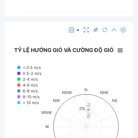
TỶ LỆ HƯỚNG GIÓ VÀ CƯỜNG ĐỘ GIÓ
< 0.5 m/s
0.5-2 m/s
2-4 m/s
4-6 m/s
N
6-8 m/s
NNW
NNE
8-10 m/s
NW
NE
> 10 m/s
Tỷ lệ (%)
0%
WNW
W