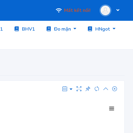
Mất kết nối!
1
BHV1
Đo mặn
HNgot