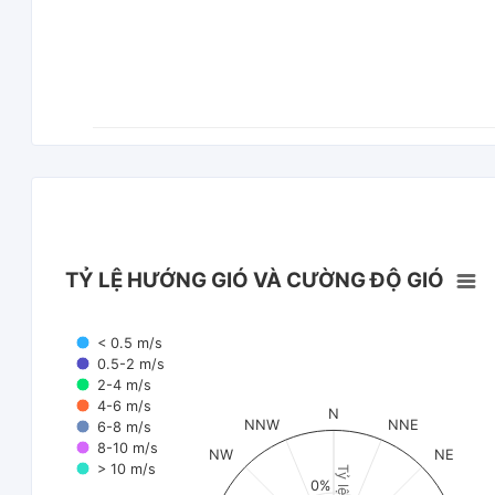
TỶ LỆ HƯỚNG GIÓ VÀ CƯỜNG ĐỘ GIÓ
< 0.5 m/s
0.5-2 m/s
2-4 m/s
4-6 m/s
N
NNW
NNE
6-8 m/s
8-10 m/s
NW
NE
> 10 m/s
Tỷ lệ (%)
0%