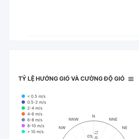
TỶ LỆ HƯỚNG GIÓ VÀ CƯỜNG ĐỘ GIÓ
< 0.5 m/s
0.5-2 m/s
2-4 m/s
4-6 m/s
N
NNW
NNE
6-8 m/s
8-10 m/s
NW
NE
> 10 m/s
Tỷ lệ (%)
0%