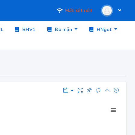
Mất kết nối!
1
BHV1
Đo mặn
HNgot