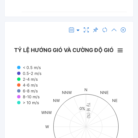
TỶ LỆ HƯỚNG GIÓ VÀ CƯỜNG ĐỘ GIÓ
< 0.5 m/s
0.5-2 m/s
2-4 m/s
4-6 m/s
N
6-8 m/s
NNW
NNE
8-10 m/s
NW
NE
> 10 m/s
Tỷ lệ (%)
0%
WNW
W