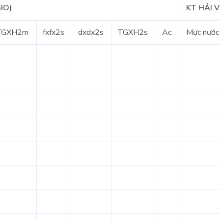
IO)
KT HẢI 
TGXH2m
fxfx2s
dxdx2s
TGXH2s
Ac:
Mực nước 