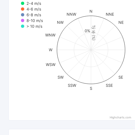
2-4 m/s
4-6 m/s
N
NNW
NNE
6-8 m/s
8-10 m/s
NW
NE
> 10 m/s
Tỷ lệ (%)
0%
WNW
W
WSW
SW
SE
SSW
SSE
S
Highcharts.com