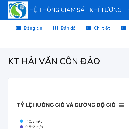
HỆ THỐNG GIÁM SÁT KHÍ TƯỢNG 
Bảng tin
Bản đồ
Chi tiết
KT HẢI VĂN CÔN ĐẢO
TỶ LỆ HƯỚNG GIÓ VÀ CƯỜNG ĐỘ GIÓ
< 0.5 m/s
0.5-2 m/s