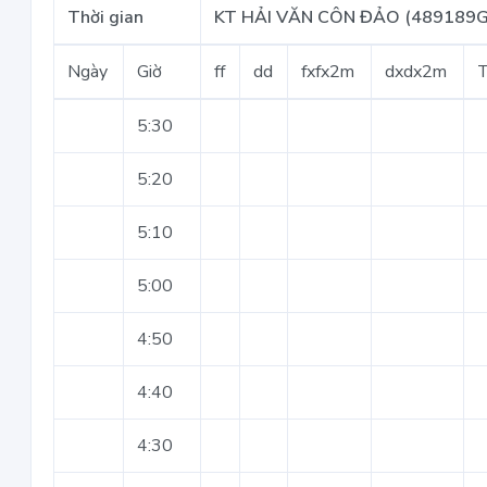
Thời gian
KT HẢI VĂN CÔN ĐẢO (489189G
Ngày
Giờ
ff
dd
fxfx2m
dxdx2m
5:30
5:20
5:10
5:00
4:50
4:40
4:30