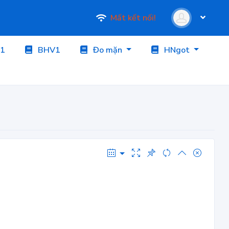
Mất kết nối!
1
BHV1
Đo mặn
HNgot