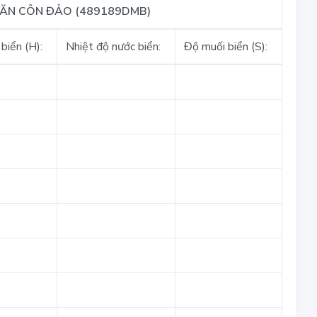
VĂN CÔN ĐẢO (489189DMB)
biển (H):
Nhiệt độ nước biển:
Độ muối biển (S):