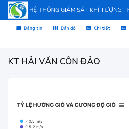
HỆ THỐNG GIÁM SÁT KHÍ TƯỢNG 
Bảng tin
Bản đồ
Chi tiết
KT HẢI VĂN CÔN ĐẢO
TỶ LỆ HƯỚNG GIÓ VÀ CƯỜNG ĐỘ GIÓ
< 0.5 m/s
0.5-2 m/s