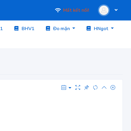
Mất kết nối!
1
BHV1
Đo mặn
HNgot