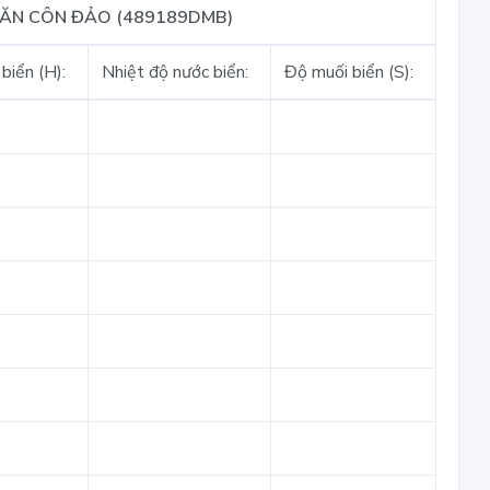
VĂN CÔN ĐẢO (489189DMB)
biển (H):
Nhiệt độ nước biển:
Độ muối biển (S):