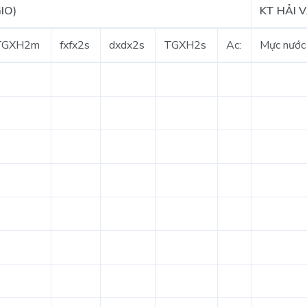
IO)
KT HẢI 
TGXH2m
fxfx2s
dxdx2s
TGXH2s
Ac:
Mực nước 