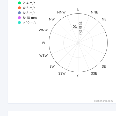
2-4 m/s
4-6 m/s
N
NNW
NNE
6-8 m/s
8-10 m/s
NW
NE
> 10 m/s
Tỷ lệ (%)
0%
WNW
W
WSW
SW
SE
SSW
SSE
S
Highcharts.com