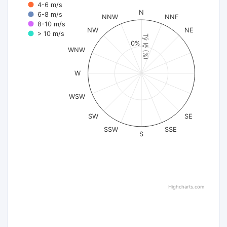
4-6 m/s
N
6-8 m/s
NNW
NNE
8-10 m/s
NW
NE
> 10 m/s
Tỷ lệ (%)
0%
WNW
W
WSW
SW
SE
SSW
SSE
S
Highcharts.com