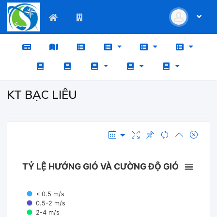
KT BẠC LIÊU
TỶ LỆ HƯỚNG GIÓ VÀ CƯỜNG ĐỘ GIÓ
< 0.5 m/s
0.5-2 m/s
2-4 m/s