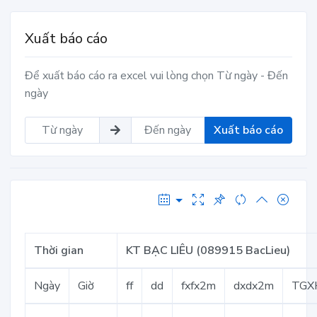
Xuất báo cáo
Để xuất báo cáo ra excel vui lòng chọn Từ ngày - Đến
ngày
Xuất báo cáo
Thời gian
KT BẠC LIÊU (089915 BacLieu)
Ngày
Giờ
ff
dd
fxfx2m
dxdx2m
TGX