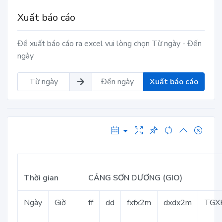
Xuất báo cáo
Để xuất báo cáo ra excel vui lòng chọn Từ ngày - Đến
ngày
Xuất báo cáo
Thời gian
CẢNG SƠN DƯƠNG (GIO)
Ngày
Giờ
ff
dd
fxfx2m
dxdx2m
TGX