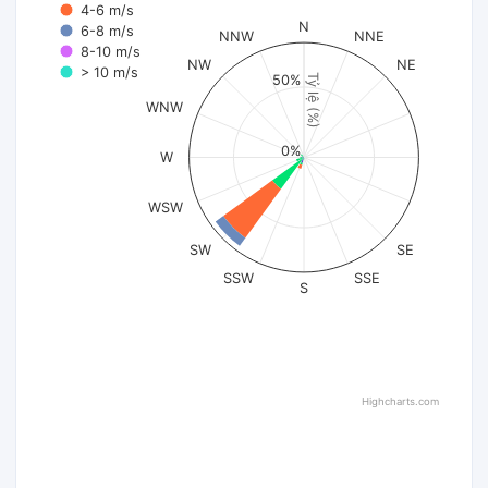
4-6 m/s
N
6-8 m/s
NNW
NNE
8-10 m/s
NW
NE
> 10 m/s
Tỷ lệ (%)
50%
WNW
0%
W
WSW
SW
SE
SSW
SSE
S
Highcharts.com