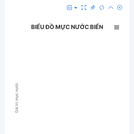
BIỂU ĐỒ MỰC NƯỚC BIỂN
Giá trị mực nước