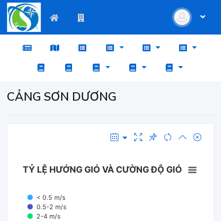
CẢNG SƠN DƯƠNG
TỶ LỆ HƯỚNG GIÓ VÀ CƯỜNG ĐỘ GIÓ
< 0.5 m/s
0.5-2 m/s
2-4 m/s