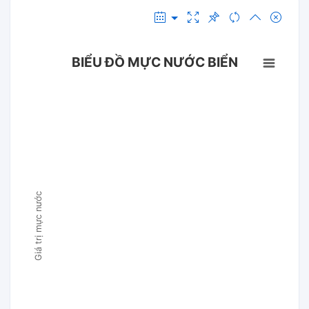
BIỂU ĐỒ MỰC NƯỚC BIỂN
Giá trị mực nước