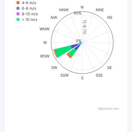
4-6 m/s
N
6-8 m/s
NNW
NNE
50%
8-10 m/s
NW
NE
> 10 m/s
Tỷ lệ (%)
WNW
0%
W
WSW
SW
SE
SSW
SSE
S
Highcharts.com