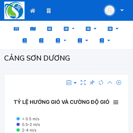
CẢNG SƠN DƯƠNG
TỶ LỆ HƯỚNG GIÓ VÀ CƯỜNG ĐỘ GIÓ
< 0.5 m/s
0.5-2 m/s
2-4 m/s