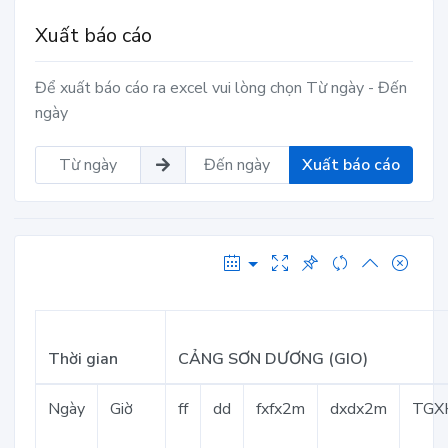
Xuất báo cáo
Để xuất báo cáo ra excel vui lòng chọn Từ ngày - Đến
ngày
Xuất báo cáo
Thời gian
CẢNG SƠN DƯƠNG (GIO)
Ngày
Giờ
ff
dd
fxfx2m
dxdx2m
TGX