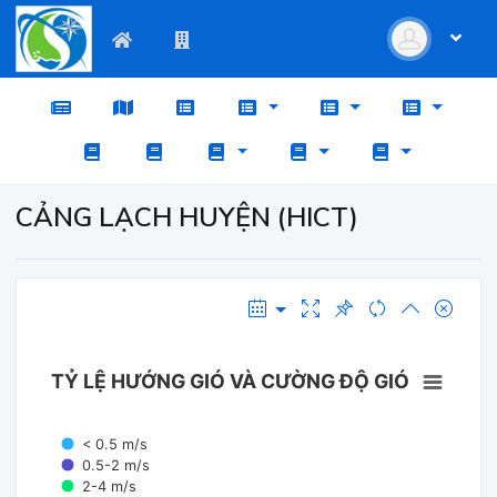
CẢNG LẠCH HUYỆN (HICT)
TỶ LỆ HƯỚNG GIÓ VÀ CƯỜNG ĐỘ GIÓ
< 0.5 m/s
0.5-2 m/s
2-4 m/s