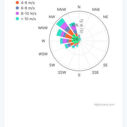
4-6 m/s
N
6-8 m/s
NNW
NNE
8-10 m/s
NW
NE
> 10 m/s
Tỷ lệ (%)
10%
WNW
0%
W
WSW
SW
SE
SSW
SSE
S
Highcharts.com