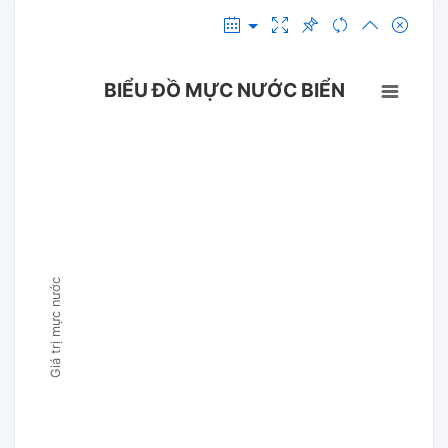
BIỂU ĐỒ MỰC NƯỚC BIỂN
Giá trị mực nước