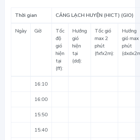
Thời gian
CẢNG LẠCH HUYỆN (HICT) (GIO)
Ngày
Giờ
Tốc
Hướng
Tốc gió
Hướng
độ
gió
max 2
gió max
gió
hiện
phút
phút
hiện
tại
(fxfx2m):
(dxdx2m
tại
(dd):
(ff):
16:10
16:00
15:50
15:40