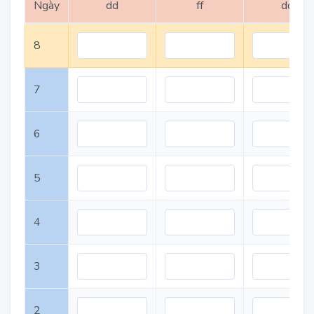
Ngày
dd
ff
dd
8
7
6
5
4
3
2