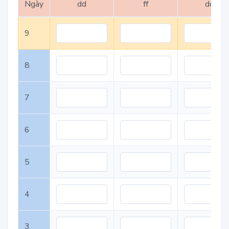
Ngày
dd
ff
dd
9
8
7
6
5
4
3