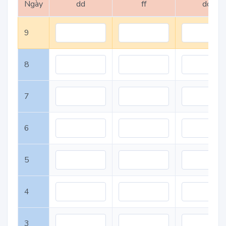
Ngày
dd
ff
dd
9
8
7
6
5
4
3