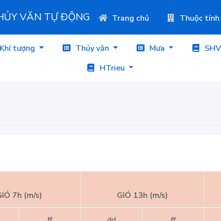
THỦY VĂN TỰ ĐỘNG
Trang chủ
Thuộc tính
Khí tượng
Thủy văn
Mưa
SHV
HTrieu
IÓ 7h (m/s)
GIÓ 13h (m/s)
ff
dd
ff