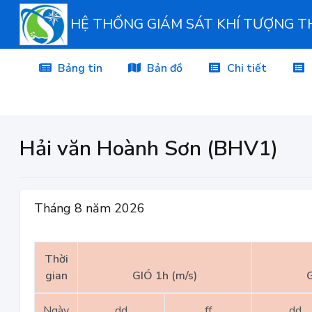
HỆ THỐNG GIÁM SÁT KHÍ TƯỢNG 
Bảng tin
Bản đồ
Chi tiết
Hải văn Hoành Sơn (BHV1)
Tháng 8 năm 2026
Thời
gian
GIÓ 1h (m/s)
G
Ngày
dd
ff
dd