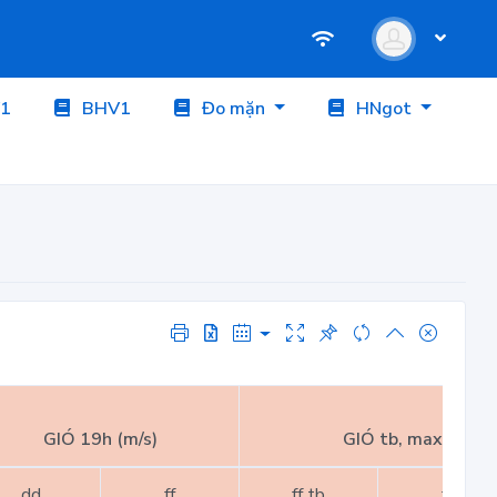
1
BHV1
Đo mặn
HNgot
GIÓ 19h (m/s)
GIÓ tb, max ngày (
dd
ff
ff tb
ff