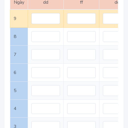
Ngày
dd
ff
dd
9
8
7
6
5
4
3