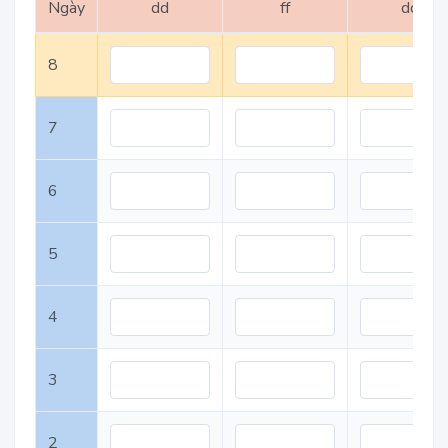
Ngày
dd
ff
dd
8
7
6
5
4
3
2