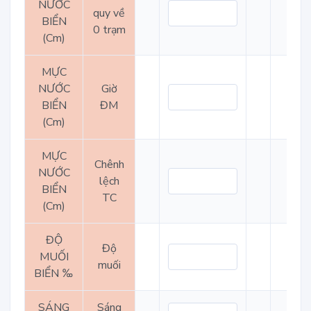
NƯỚC
quy về
BIỂN
0 trạm
(Cm)
MỰC
NƯỚC
Giờ
BIỂN
ĐM
(Cm)
MỰC
Chênh
NƯỚC
lệch
BIỂN
TC
(Cm)
ĐỘ
Độ
MUỐI
muối
BIỂN ‰
SÁNG
Sáng