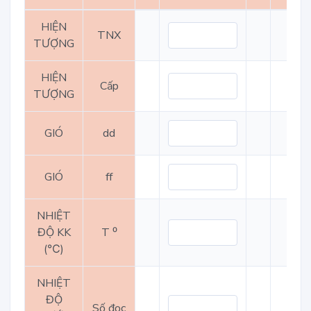
HIỆN
TNX
TƯỢNG
HIỆN
Cấp
TƯỢNG
GIÓ
dd
GIÓ
ff
NHIỆT
ĐỘ KK
T ⁰
(℃)
NHIỆT
ĐỘ
Số đọc