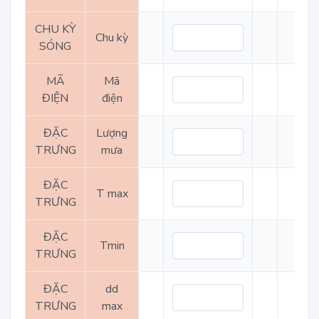
CHU KỲ
Chu kỳ
SÓNG
MÃ
Mã
ĐIỆN
điện
ĐẶC
Lượng
TRƯNG
mưa
ĐẶC
T max
TRƯNG
ĐẶC
Tmin
TRƯNG
ĐẶC
dd
TRƯNG
max