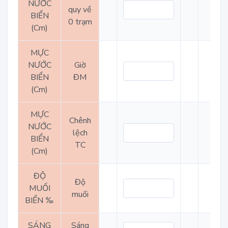
NƯỚC
quy về
BIỂN
0 trạm
(Cm)
MỰC
NƯỚC
Giờ
BIỂN
ĐM
(Cm)
MỰC
Chênh
NƯỚC
lệch
BIỂN
TC
(Cm)
ĐỘ
Độ
MUỐI
muối
BIỂN ‰
SÁNG
Sáng