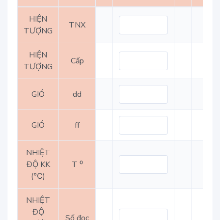
HIỆN
TNX
TƯỢNG
HIỆN
Cấp
TƯỢNG
GIÓ
dd
GIÓ
ff
NHIỆT
ĐỘ KK
T ⁰
(℃)
NHIỆT
ĐỘ
Số đọc