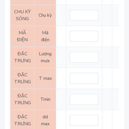
CHU KỲ
Chu kỳ
SÓNG
MÃ
Mã
ĐIỆN
điện
ĐẶC
Lượng
TRƯNG
mưa
ĐẶC
T max
TRƯNG
ĐẶC
Tmin
TRƯNG
ĐẶC
dd
TRƯNG
max