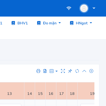
1
BHV1
Đo mặn
HNgot
13
14
15
16
17
18
19