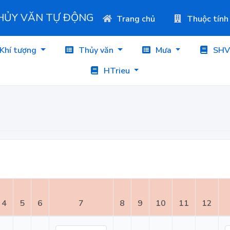
THỦY VĂN TỰ ĐỘNG
Trang chủ
Thuộc tính
Khí tượng
Thủy văn
Mưa
SHV
HTrieu
4
5
6
7
8
9
10
11
12