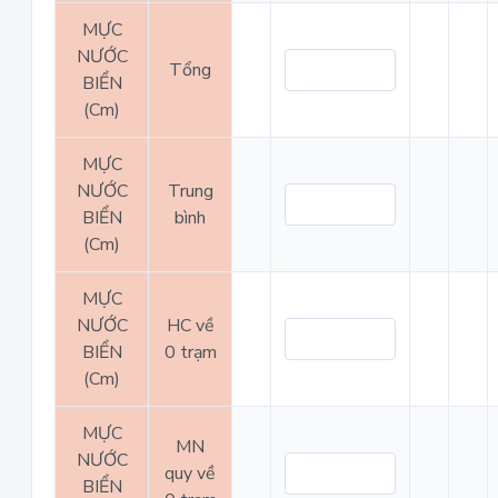
MỰC
NƯỚC
Tổng
BIỂN
(Cm)
MỰC
NƯỚC
Trung
BIỂN
bình
(Cm)
MỰC
NƯỚC
HC về
BIỂN
0 trạm
(Cm)
MỰC
MN
NƯỚC
quy về
BIỂN