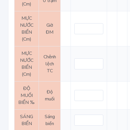
0 trạm
(Cm)
MỰC
NƯỚC
Giờ
BIỂN
ĐM
(Cm)
MỰC
Chênh
NƯỚC
lệch
BIỂN
TC
(Cm)
ĐỘ
Độ
MUỐI
muối
BIỂN ‰
SÁNG
Sáng
BIỂN
biển