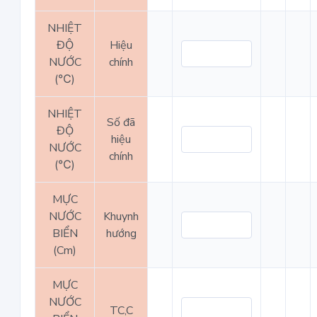
NHIỆT
ĐỘ
Hiệu
NƯỚC
chính
(℃)
NHIỆT
Số đã
ĐỘ
hiệu
NƯỚC
chính
(℃)
MỰC
NƯỚC
Khuynh
BIỂN
hướng
(Cm)
MỰC
NƯỚC
TC,C