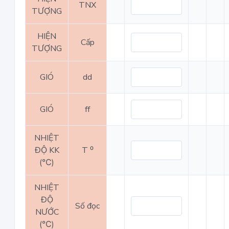
TNX
TƯỢNG
HIỆN
Cấp
TƯỢNG
GIÓ
dd
GIÓ
ff
NHIỆT
ĐỘ KK
T ⁰
(℃)
NHIỆT
ĐỘ
Số đọc
NƯỚC
(℃)