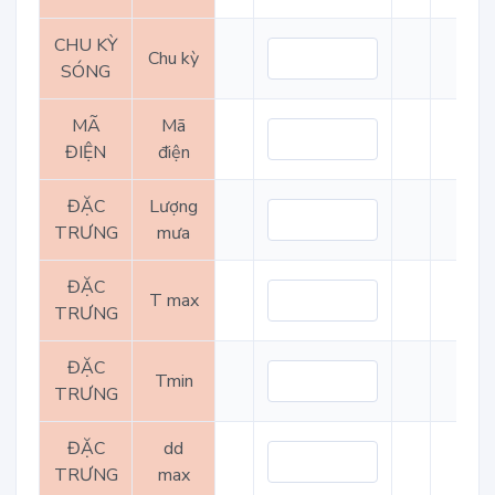
CHU KỲ
Chu kỳ
SÓNG
MÃ
Mã
ĐIỆN
điện
ĐẶC
Lượng
TRƯNG
mưa
ĐẶC
T max
TRƯNG
ĐẶC
Tmin
TRƯNG
ĐẶC
dd
TRƯNG
max