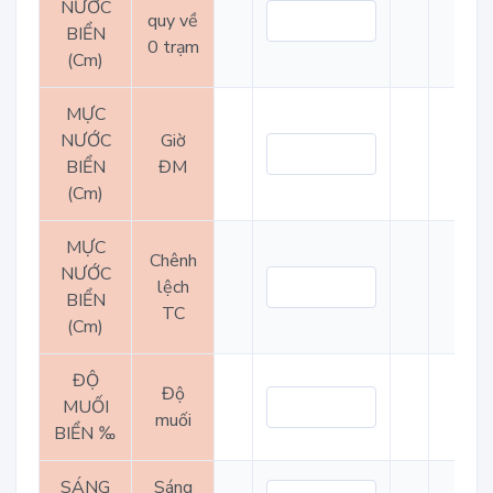
NƯỚC
quy về
BIỂN
0 trạm
(Cm)
MỰC
NƯỚC
Giờ
BIỂN
ĐM
(Cm)
MỰC
Chênh
NƯỚC
lệch
BIỂN
TC
(Cm)
ĐỘ
Độ
MUỐI
muối
BIỂN ‰
SÁNG
Sáng