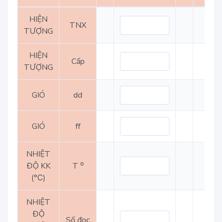
HIỆN
TNX
TƯỢNG
HIỆN
Cấp
TƯỢNG
GIÓ
dd
GIÓ
ff
NHIỆT
ĐỘ KK
T ⁰
(℃)
NHIỆT
ĐỘ
Số đọc