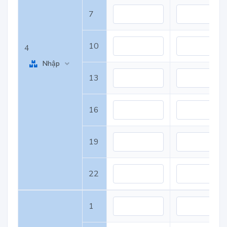
7
10
4
Nhập
13
16
19
22
1