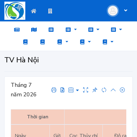
TV Hà Nội
Tháng 7
năm 2026
Thời gian
Ngày
Giờ
Cọc, Thủy chí
Độ cao