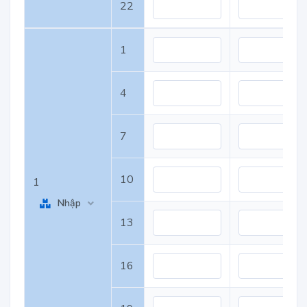
22
1
4
7
10
1
Nhập
13
16