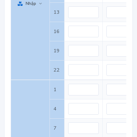
Nhập
13
16
19
22
1
4
7