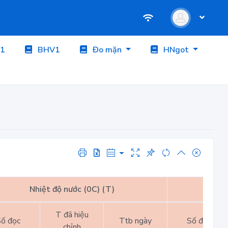
1
BHV1
Đo mặn
HNgot
Nhiệt độ nước (0C) (T)
Nhiệt
T đã hiệu
ố đọc
Ttb ngày
Số đọc
chỉnh