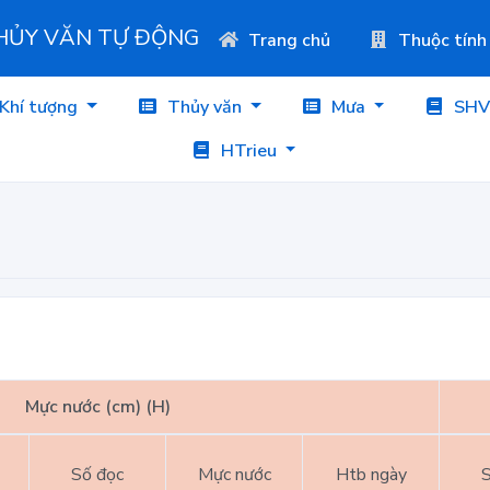
THỦY VĂN TỰ ĐỘNG
Trang chủ
Thuộc tính
Khí tượng
Thủy văn
Mưa
SHV
HTrieu
Mực nước (cm) (H)
Số đọc
Mực nước
Htb ngày
S