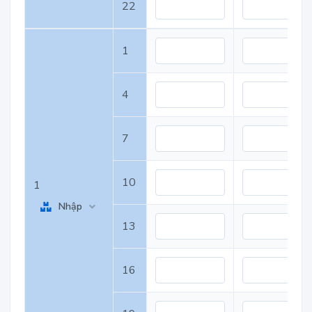
22
1
4
7
10
1
Nhập
13
16