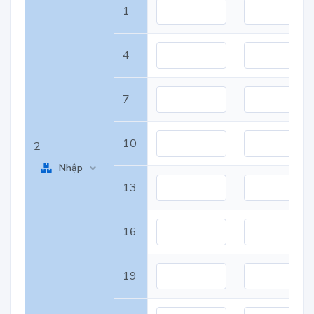
1
4
7
10
2
Nhập
13
16
19