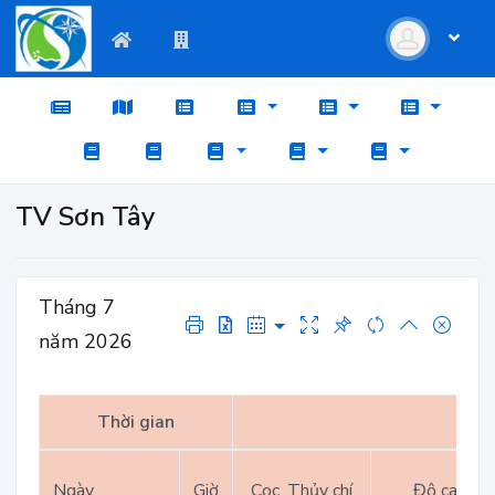
TV Sơn Tây
Tháng 7
năm 2026
Thời gian
Ngày
Giờ
Cọc, Thủy chí
Độ cao