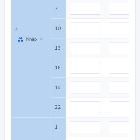
7
10
4
Nhập
13
16
19
22
1