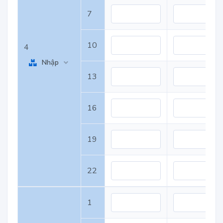
7
10
4
Nhập
13
16
19
22
1