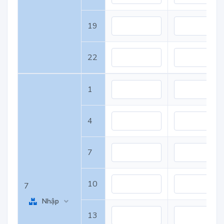
19
22
1
4
7
10
7
Nhập
13