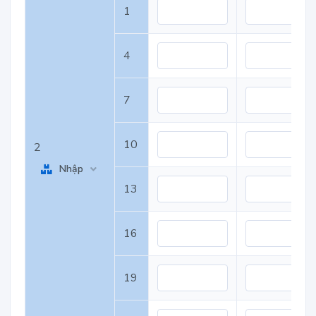
1
4
7
10
2
Nhập
13
16
19