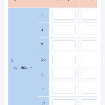
1
4
7
10
9
Nhập
13
16
19