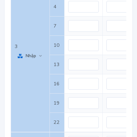
4
7
10
3
Nhập
13
16
19
22