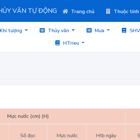
THỦY VĂN TỰ ĐỘNG
Trang chủ
Thuộc tính
Khí tượng
Thủy văn
Mưa
SHV
HTrieu
Mực nước (cm) (H)
Số đọc
Mực nước
Htb ngày
S