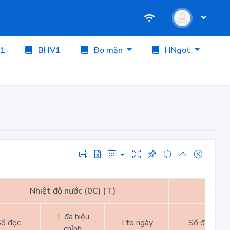
1
BHV1
Đo mặn
HNgot
Nhiệt độ nước (0C) (T)
Nhiệt
T đã hiệu
ố đọc
Ttb ngày
Số đọc
chỉnh