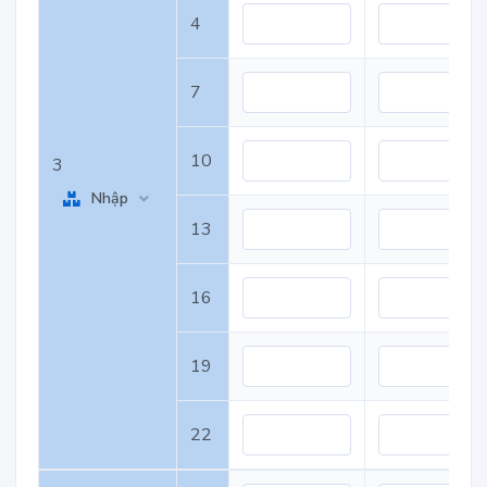
4
7
10
3
Nhập
13
16
19
22