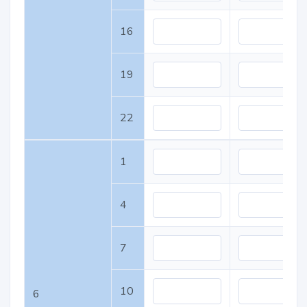
16
19
22
1
4
7
10
6