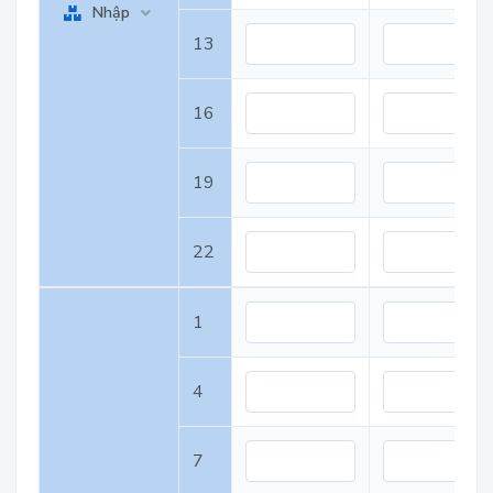
Nhập
13
16
19
22
1
4
7