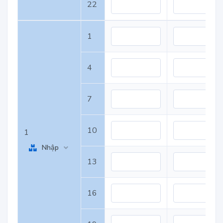
22
1
4
7
10
1
Nhập
13
16