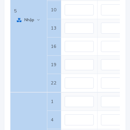
10
5
Nhập
13
16
19
22
1
4