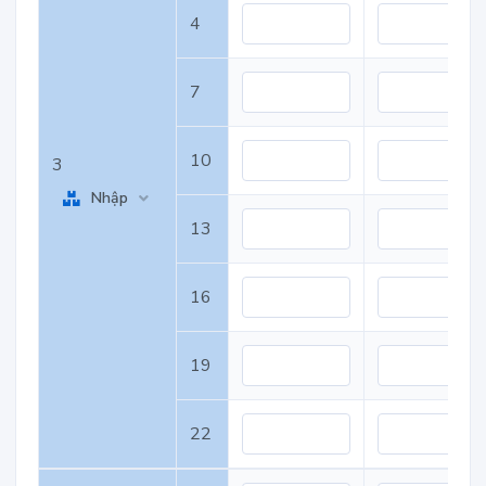
4
7
10
3
Nhập
13
16
19
22