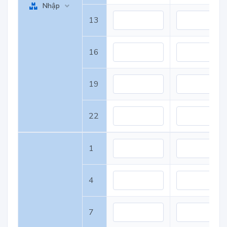
Nhập
13
16
19
22
1
4
7