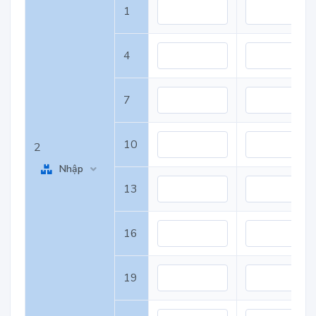
1
4
7
10
2
Nhập
13
16
19