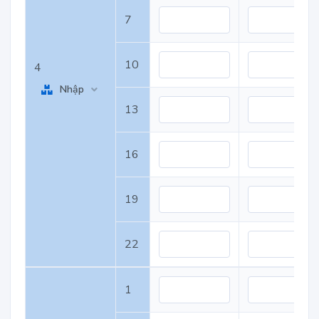
7
10
4
Nhập
13
16
19
22
1