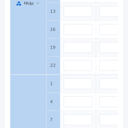
Nhập
13
16
19
22
1
4
7