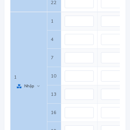
22
1
4
7
10
1
Nhập
13
16