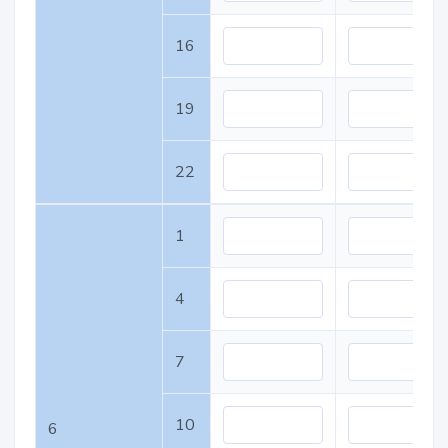
16
19
22
1
4
7
10
6