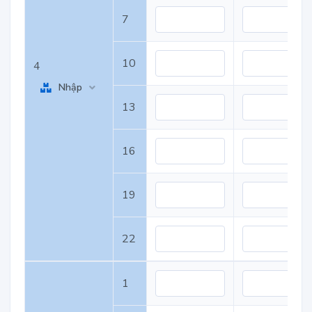
7
10
4
Nhập
13
16
19
22
1