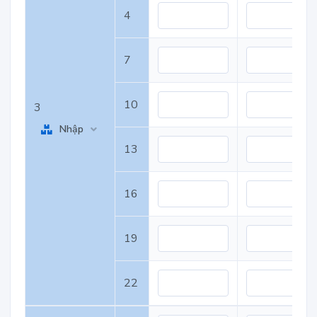
4
7
10
3
Nhập
13
16
19
22