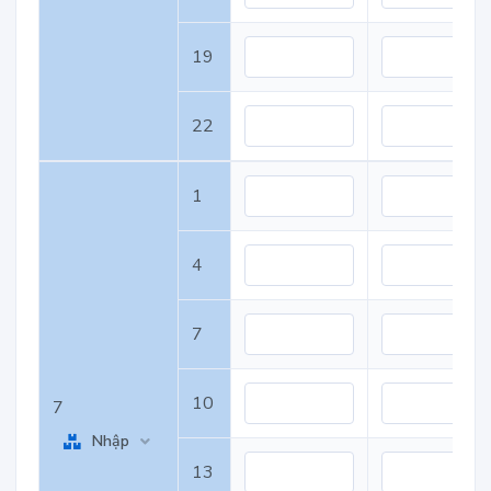
19
22
1
4
7
10
7
Nhập
13