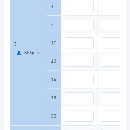
4
7
10
3
Nhập
13
16
19
22