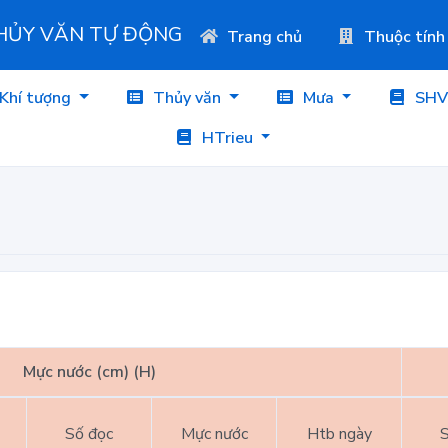
THỦY VĂN TỰ ĐỘNG
Trang chủ
Thuộc tính
Khí tượng
Thủy văn
Mưa
SHV
HTrieu
Mực nước (cm) (H)
Số đọc
Mực nước
Htb ngày
S