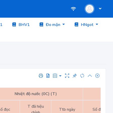
1
BHV1
Đo mặn
HNgot
Nhiệt độ nước (0C) (T)
Nhiệt
T đã hiệu
ố đọc
Ttb ngày
Số đọc
chỉnh