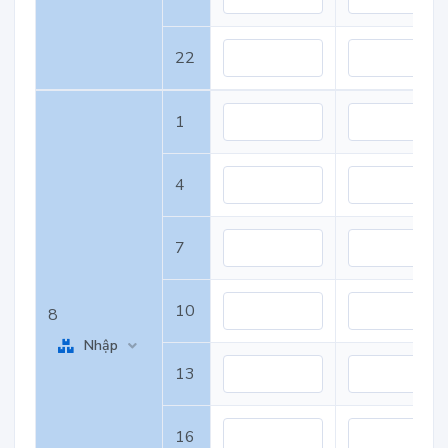
22
1
4
7
10
8
Nhập
13
16