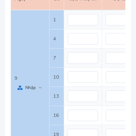
1
4
7
10
9
Nhập
13
16
19