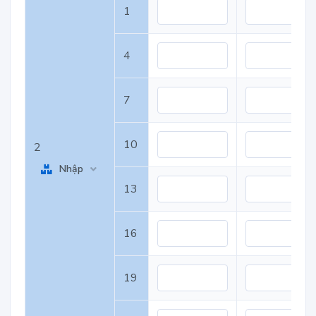
1
4
7
10
2
Nhập
13
16
19