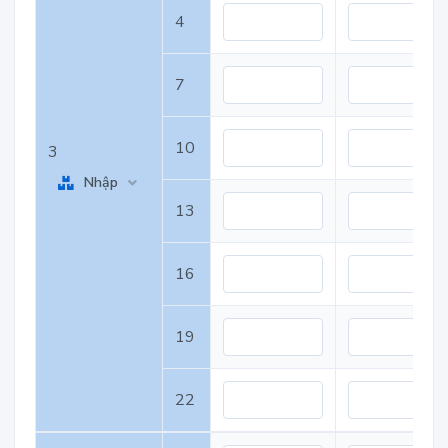
4
7
10
3
Nhập
13
16
19
22