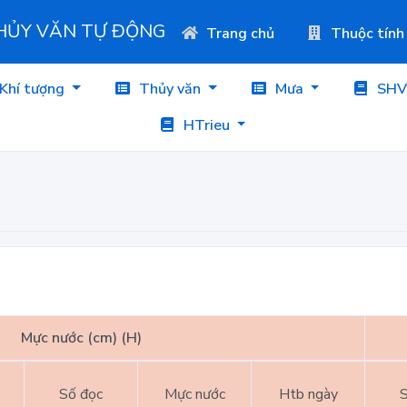
THỦY VĂN TỰ ĐỘNG
Trang chủ
Thuộc tính
Khí tượng
Thủy văn
Mưa
SHV
HTrieu
Mực nước (cm) (H)
Số đọc
Mực nước
Htb ngày
S