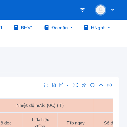
1
BHV1
Đo mặn
HNgot
Nhiệt độ nước (0C) (T)
Nhiệt
T đã hiệu
ố đọc
Ttb ngày
Số đọc
chỉnh