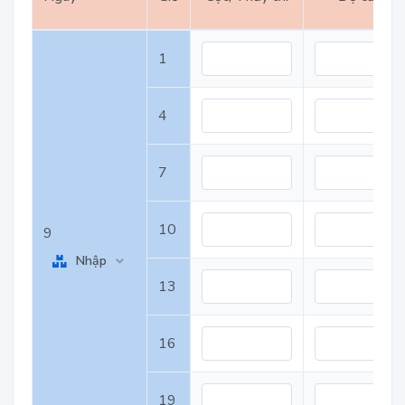
1
4
7
10
9
Nhập
13
16
19