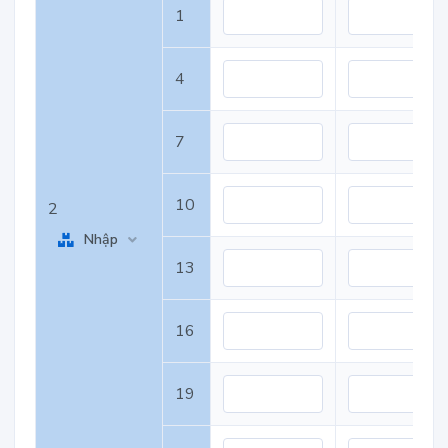
1
4
7
10
2
Nhập
13
16
19