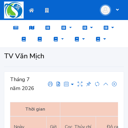
TV Văn Mịch
Tháng 7
năm 2026
Thời gian
Ngày
Giờ
Cọc, Thủy chí
Độ cao