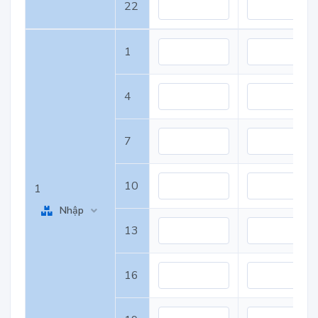
22
1
4
7
10
1
Nhập
13
16