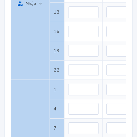
Nhập
13
16
19
22
1
4
7