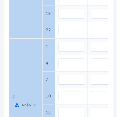
19
22
1
4
7
10
7
Nhập
13