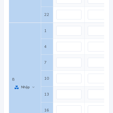
22
1
4
7
10
8
Nhập
13
16