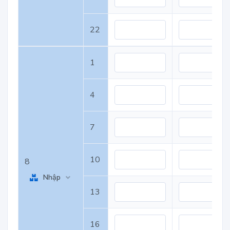
22
1
4
7
10
8
Nhập
13
16