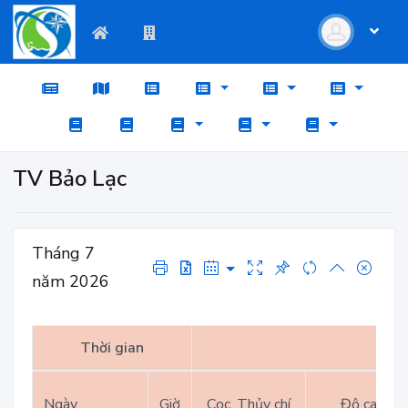
TV Bảo Lạc
Tháng 7
năm 2026
Thời gian
Ngày
Giờ
Cọc, Thủy chí
Độ cao