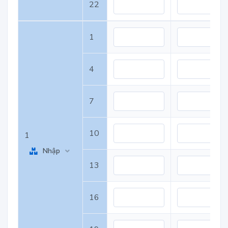
22
1
4
7
10
1
Nhập
13
16