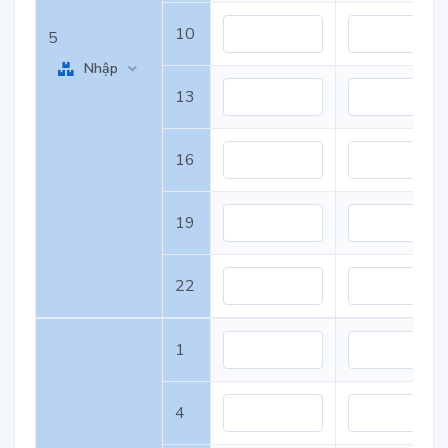
10
5
Nhập
13
16
19
22
1
4