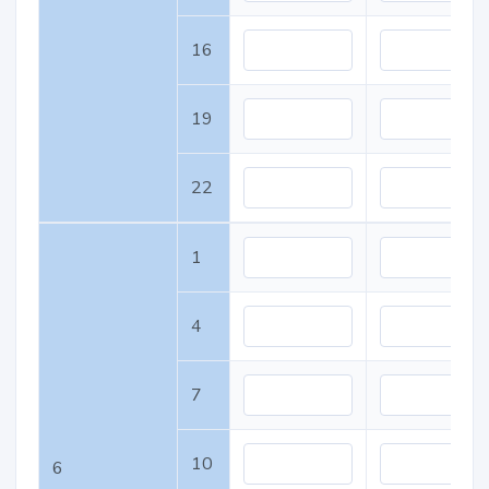
16
19
22
1
4
7
10
6