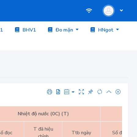
1
BHV1
Đo mặn
HNgot
Nhiệt độ nước (0C) (T)
Nhiệt
T đã hiệu
ố đọc
Ttb ngày
Số đọc
chỉnh