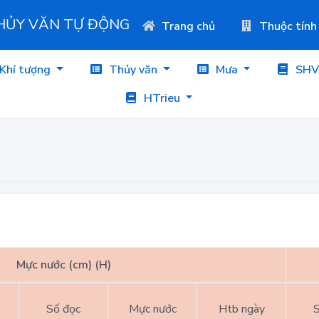
THỦY VĂN TỰ ĐỘNG
Trang chủ
Thuộc tính
Khí tượng
Thủy văn
Mưa
SHV
HTrieu
Mực nước (cm) (H)
Số đọc
Mực nước
Htb ngày
S