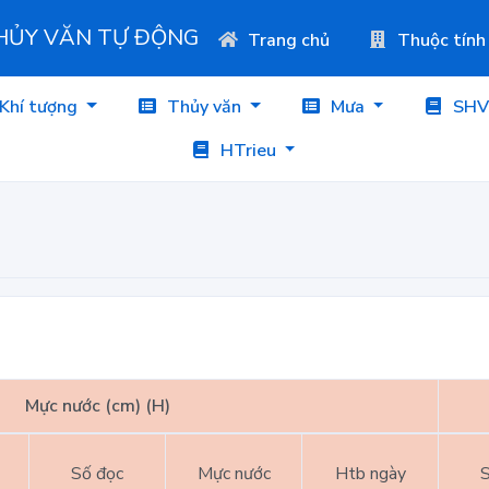
THỦY VĂN TỰ ĐỘNG
Trang chủ
Thuộc tính
Khí tượng
Thủy văn
Mưa
SHV
HTrieu
Mực nước (cm) (H)
Số đọc
Mực nước
Htb ngày
S