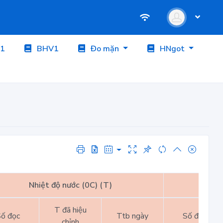
1
BHV1
Đo mặn
HNgot
Nhiệt độ nước (0C) (T)
Nhiệt
T đã hiệu
ố đọc
Ttb ngày
Số đọc
chỉnh