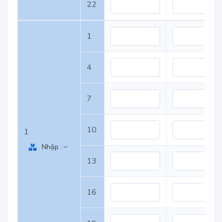
22
1
4
7
10
1
Nhập
13
16