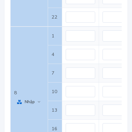
22
1
4
7
10
8
Nhập
13
16