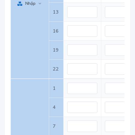
Nhập
13
16
19
22
1
4
7