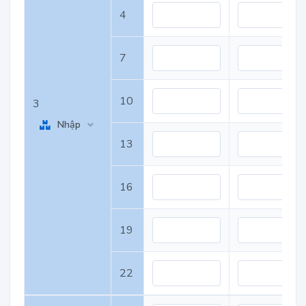
4
7
10
3
Nhập
13
16
19
22