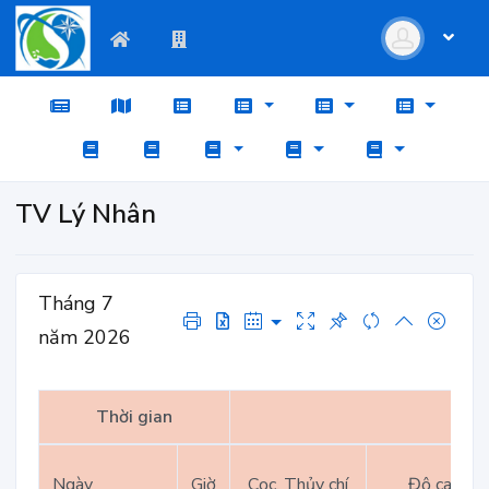
TV Lý Nhân
Tháng 7
năm 2026
Thời gian
Ngày
Giờ
Cọc, Thủy chí
Độ cao